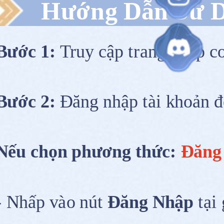
Hướng Dẫn Sử 
Bước 1:
Truy cập trang nhập 
Bước 2:
Đăng nhập tài khoản để
Nếu chọn phương thức:
Đăng 
- Nhấp vào nút
Đăng Nhập
tại 