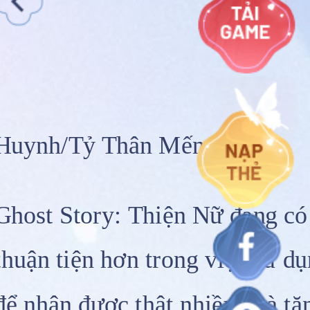
Huynh/Tỷ Thân Mến,
Ghost Story: Thiện Nữ đang có 
thuận tiện hơn trong việc sử d
để nhận được thật nhiều quà tặ