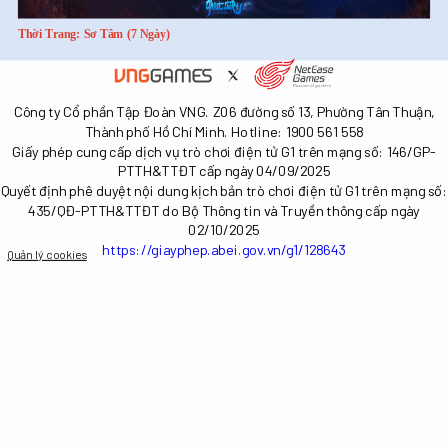
Thời Trang: Sơ Tâm (7 Ngày)
Công ty Cổ phần Tập Đoàn VNG. Z06 đường số 13, Phường Tân Thuận,
Thành phố Hồ Chí Minh. Hotline: 1900 561 558
Giấy phép cung cấp dịch vụ trò chơi điện tử G1 trên mạng số: 146/GP-
PTTH&TTĐT cấp ngày 04/09/2025
Quyết định phê duyệt nội dung kịch bản trò chơi điện tử G1 trên mạng số:
435/QĐ-PTTH&TTĐT do Bộ Thông tin và Truyền thông cấp ngày
02/10/2025
https://giayphep.abei.gov.vn/g1/128643
Quản lý cookies