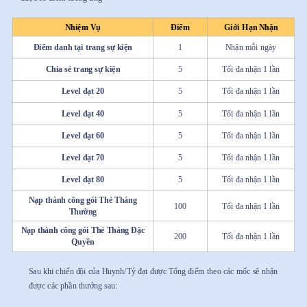
Nhiệm Vụ
Điểm
Giới Hạn Nhận
Điểm danh tại trang sự kiện
1
Nhận mỗi ngày
Chia sẻ trang sự kiện
5
Tối đa nhận 1 lần
Level đạt 20
5
Tối đa nhận 1 lần
Level đạt 40
5
Tối đa nhận 1 lần
Level đạt 60
5
Tối đa nhận 1 lần
Level đạt 70
5
Tối đa nhận 1 lần
Level đạt 80
5
Tối đa nhận 1 lần
Nạp thành công gói Thẻ Tháng
100
Tối đa nhận 1 lần
Thường
Nạp thành công gói Thẻ Tháng Đặc
200
Tối đa nhận 1 lần
Quyền
Sau khi chiến đội của Huynh/Tỷ đạt được Tổng điểm theo các mốc sẽ nhận
được các phần thưởng sau: