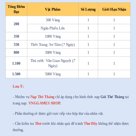
Tổng Điểm
Vật Phẩm
Số Lượng
Giới Hạn Nhận
Đạt
500 Vàng
1
1
200
Ngân Phiếu Lớn
1
1
350
1000 Vàng
1
1
550
Thời Trang: Sơ Tâm (7 Ngày)
1
1
800
3000 Vàng
1
1
Thú cưỡi: Vân Gian Nguyệt (7
1.100
1
1
Ngày)
1.500
5000 Vàng
1
1
Lưu Ý:
- Nhiệm vụ
Nạp Thẻ Tháng
chỉ áp dụng cho hình thức nạp
Gói Thẻ Tháng
tại
trang nạp:
VNGGAMES SHOP
.
- Phần thưởng sẽ được gửi trực tiếp vào hộp thư của nhân vật.
- Cần kiểm tra
Thư
trước khi nhận quà để tránh
Thư Đầy
không thể nhận được
thưởng.