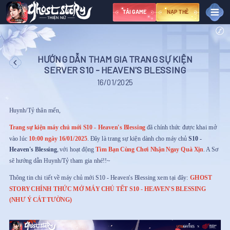
TẢI GAME
NẠP THẺ
TIN TỨC
SỰ KIỆN
HƯỚNG DẪN THAM GIA TRANG SỰ KIỆN
TÂN THỦ
SERVER S10 - HEAVEN'S BLESSING
CỘNG ĐỒNG
16/01/2025
Youtube
Thư Viện
Tiktok
Huynh/Tỷ thân mến,
Instagram
Fanpage
Discord
Trang sự kiện máy chủ mới S10 - Heaven's Blessing
đã chính thức được khai mở
X
Group
vào lúc
10:00 ngày 16/01/2025
. Đây là trang sự kiện dành cho máy chủ
S10 -
ĐIỀU KHOẢN
Heaven's Blessing
, với hoạt động
Tìm Bạn Cùng Chơi Nhận Ngay Quà Xịn
. A Sơ
HỖ TRỢ
sẽ hướng dẫn Huynh/Tỷ tham gia nhé!!~
NGÔN NGỮ
VIỆT NAM
ไทย
中文
ENGLISH
Thông tin chi tiết về máy chủ mới S10 - Heaven's Blessing xem tại đây:
GHOST
STORY CHÍNH THỨC MỞ MÁY CHỦ TẾT S10 - HEAVEN'S BLESSING
(NHƯ Ý CÁT TƯỜNG)