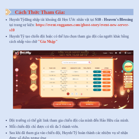
Cách Thức Tham Gia:
Huynh/Tỷđăng nhập tài khoảng đã Hẹn Ước nhân vật tại
S10 - Heaven's Blessing
tại trang sự kiện:
https://event.vnggames.com/ghost-story/event-new-server-
s10
Huynh/Tỷ tạo chiến đội hoặc có thể lựa chọn tham gia đội của người khác bằng
cách nhấp vào chữ
"Gia Nhập"
Đội trưởng có thể gửi link tham gia chiến đội của mình đến Hảo Hữu của mình.
Mỗi chiến đội chỉ được có tối đa 5 thành viên.
Sau khi đã tham gia vào chiến đội, Huynh/Tỷ hoàn thành các nhiệm vụ sẽ nhận
được số điểm tương ứng